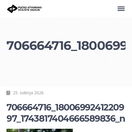
706664716_1800699
25. svibnja 2026.
706664716_18006992412209
97_1743817404666589836_n