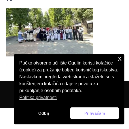
x
Pučko otvoreno učilište Ogulin koristi kolačiće
(cookie) za pružanje boljeg korisničkog iskustva.
Nastavkom pregleda web stranica slažete se s
korištenjem kolačića i dajete privolu za
prikupljanje osobnih podataka.
© Pučko otvoreno učilište Ogulin, 2026.
Politika privatnosti
Odbij
Prihvaćam