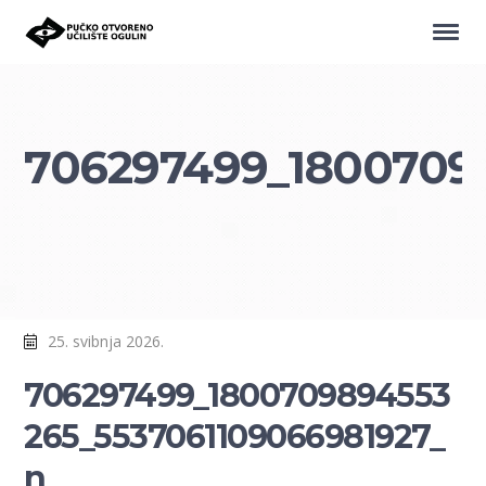
706297499_1800709
25. svibnja 2026.
706297499_1800709894553
265_5537061109066981927_
n