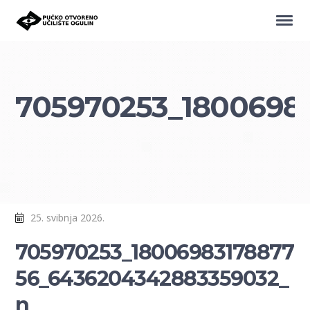
705970253_1800698
25. svibnja 2026.
705970253_18006983178877
56_6436204342883359032_
n