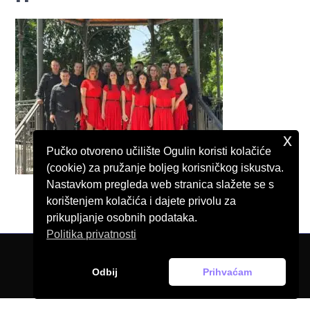
x
Pučko otvoreno učilište Ogulin koristi kolačiće
(cookie) za pružanje boljeg korisničkog iskustva.
Nastavkom pregleda web stranica slažete se s
korištenjem kolačića i dajete privolu za
prikupljanje osobnih podataka.
Politika privatnosti
© Pučko otvoreno učilište Ogulin, 2026.
Odbij
Prihvaćam