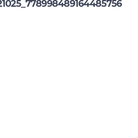
21025_778998489164485756