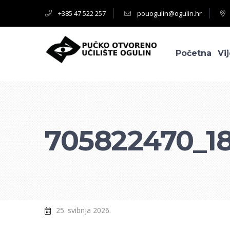
+385 47 522 257
pouogulin@ogulin.hr
Početna
Vij
705822470_1
25. svibnja 2026.