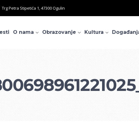
Trg Petra Stipetića 1, 47300 Ogulin
esti
O nama
Obrazovanje
Kultura
Događanj
800698961221025