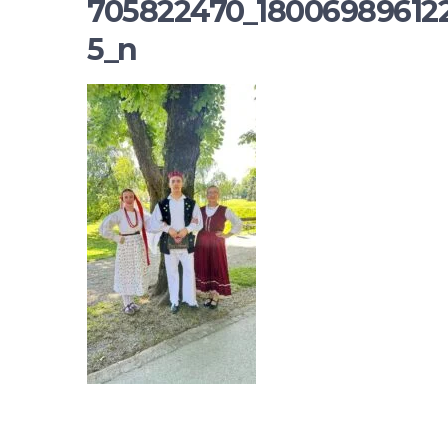
705822470_18006989612
5_n