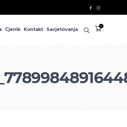
Facebook
Instagram
Profile
Profile
0
a
Cjenik
Kontakt
Savjetovanja
_7789984891644