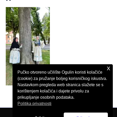
x
Pučko otvoreno učilište Ogulin koristi kolačiće
(cookie) za pružanje boljeg korisničkog iskustva.
Nastavkom pregleda web stranica slažete se s
korištenjem kolačića i dajete privolu za
prikupljanje osobnih podataka.
Politika privatnosti