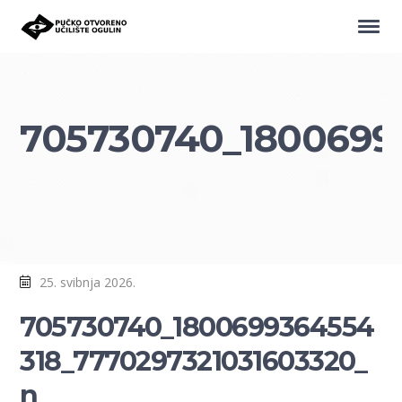
705730740_1800699
25. svibnja 2026.
705730740_1800699364554
318_7770297321031603320_
n