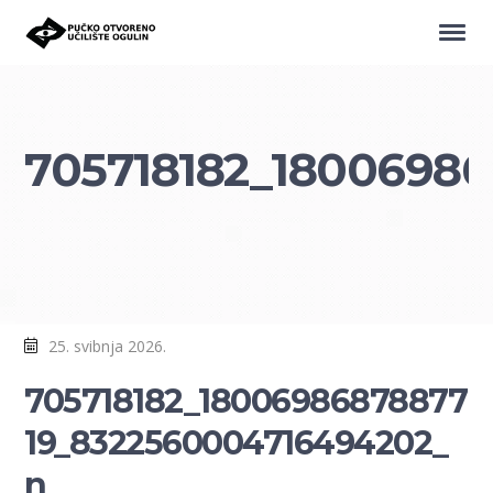
705718182_1800698
25. svibnja 2026.
705718182_18006986878877
19_8322560004716494202_
n