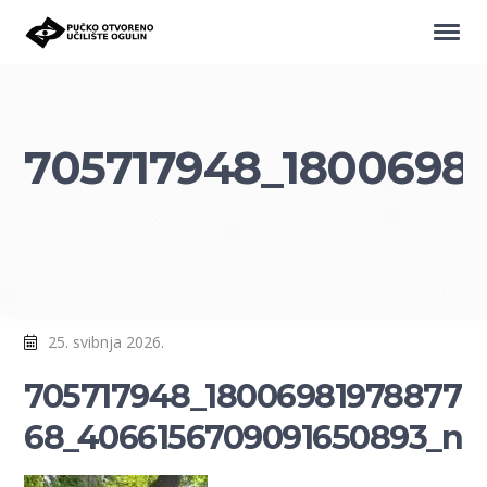
705717948_1800698
25. svibnja 2026.
705717948_18006981978877
68_4066156709091650893_n