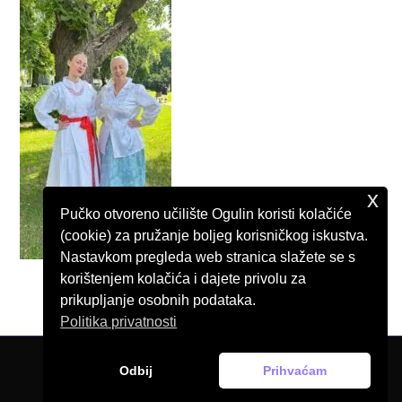
x
Pučko otvoreno učilište Ogulin koristi kolačiće
(cookie) za pružanje boljeg korisničkog iskustva.
Nastavkom pregleda web stranica slažete se s
korištenjem kolačića i dajete privolu za
prikupljanje osobnih podataka.
Politika privatnosti
Odbij
Prihvaćam
© Pučko otvoreno učilište Ogulin, 2026.