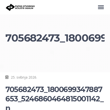
705682473_1800699
25. svibnja 2026.
705682473_1800699347887
653_5246860464815001142_
n