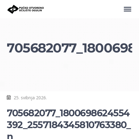
705682077_1800698
25. svibnja 2026.
705682077_1800698624554
392_2557184345810763380_
n