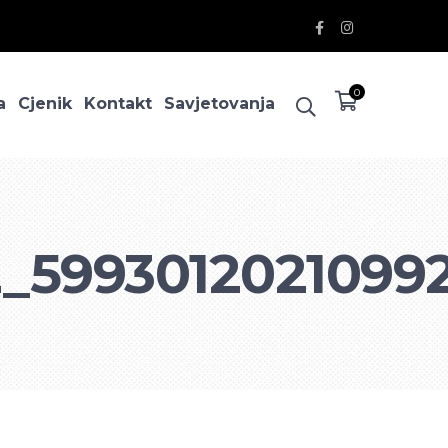
Facebook
Instagram
Profile
Profile
0
a
Cjenik
Kontakt
Savjetovanja
_5993012021099