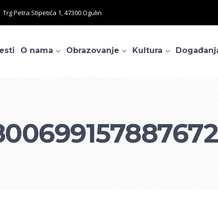
Trg Petra Stipetića 1, 47300 Ogulin
esti
O nama
Obrazovanje
Kultura
Događanj
800699157887672