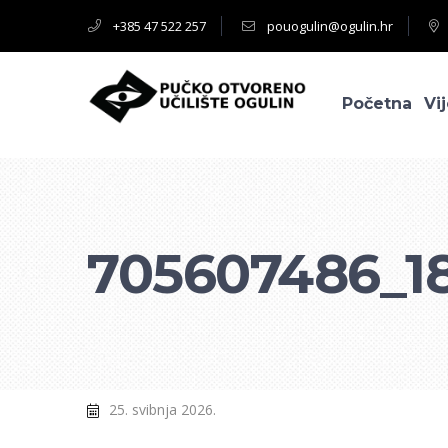
+385 47 522 257
pouogulin@ogulin.hr
Početna
Vij
705607486_1
25. svibnja 2026.