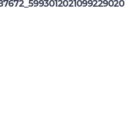
87672_5993012021099229020