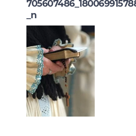
705607486_18006991578
_n