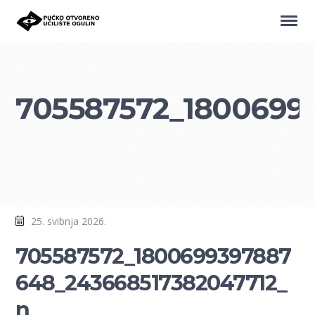
705587572_1800699
25. svibnja 2026.
705587572_1800699397887
648_243668517382047712_
n