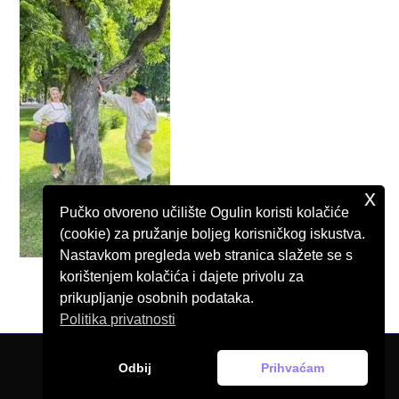
x
Pučko otvoreno učilište Ogulin koristi kolačiće
(cookie) za pružanje boljeg korisničkog iskustva.
Nastavkom pregleda web stranica slažete se s
korištenjem kolačića i dajete privolu za
prikupljanje osobnih podataka.
Politika privatnosti
Odbij
Prihvaćam
© Pučko otvoreno učilište Ogulin, 2026.