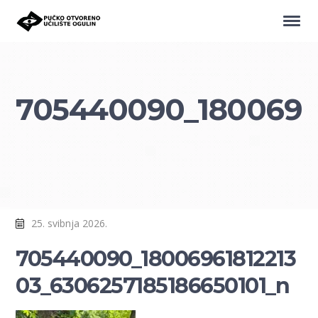
705440090_18006961
25. svibnja 2026.
705440090_18006961812213
03_6306257185186650101_n