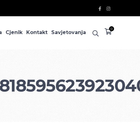
Facebook
Instagram
Profile
Profile
0
a
Cjenik
Kontakt
Savjetovanja
_81859562392304