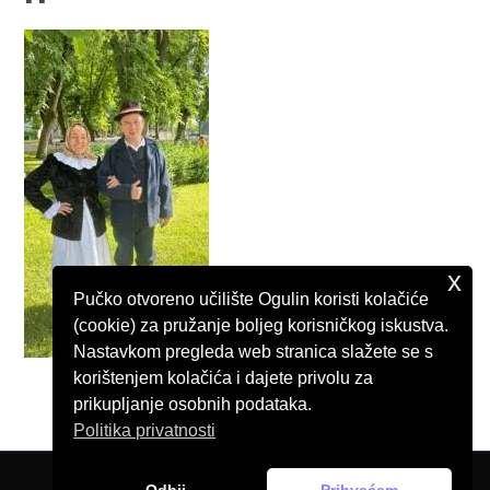
x
Pučko otvoreno učilište Ogulin koristi kolačiće
(cookie) za pružanje boljeg korisničkog iskustva.
Nastavkom pregleda web stranica slažete se s
korištenjem kolačića i dajete privolu za
prikupljanje osobnih podataka.
Politika privatnosti