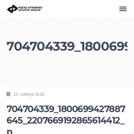
704704339_1800699
25. svibnja 2026.
704704339_1800699427887
645_2207669192865614412_
n