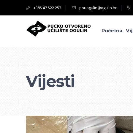
+385 47 522 257
pouogulin@ogulin.hr
Početna
Vij
Vijesti