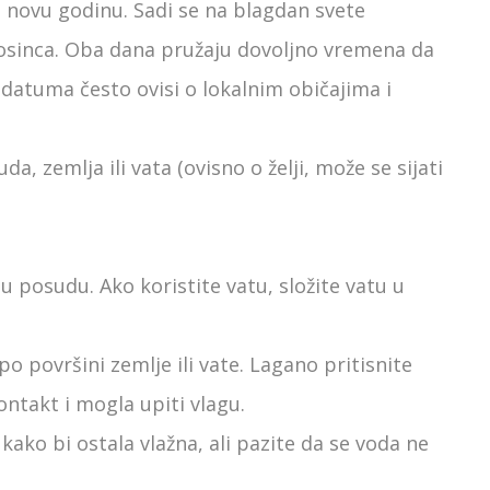
u novu godinu. Sadi se na blagdan svete
 prosinca. Oba dana pružaju dovoljno vremena da
r datuma često ovisi o lokalnim običajima i
a, zemlja ili vata (ovisno o želji, može se sijati
e u posudu. Ako koristite vatu, složite vatu u
 površini zemlje ili vate. Lagano pritisnite
kontakt i mogla upiti vlagu.
kako bi ostala vlažna, ali pazite da se voda ne