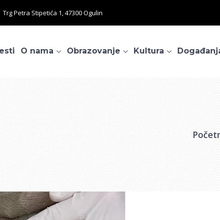
Trg Petra Stipetića 1, 47300 Ogulin
esti
O nama
Obrazovanje
Kultura
Događanj
Počet