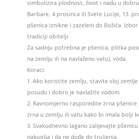
simbolizira plodnost, život i nadu u dobr
Barbare, 4 prosinca ili Svete Lucije, 13.
pšenica iznikne i zazeleni do Božića. Izbo
tradiciji obitelji.
Za sadnju potrebna je pšenica, plitka posud
na zemlju ili na navlaženu vatu), voda
Koraci:
1. Ako koristite zemlju, stavite sloj zemlj
posudu i dobro je navlažite vodom.
2. Ravnomjerno rasporedite zrna pšenice po
zrna u zemlju ili vatu kako bi imala bolji 
3. Svakodnevno lagano zalijevajte pšenicu 
nakuplja i da ne dođe do truljenja.