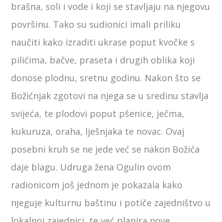
brašna, soli i vode i koji se stavljaju na njegovu
površinu. Tako su sudionici imali priliku
naučiti kako izraditi ukrase poput kvočke s
pilićima, bačve, praseta i drugih oblika koji
donose plodnu, sretnu godinu. Nakon što se
Božićnjak zgotovi na njega se u sredinu stavlja
svijeća, te plodovi poput pšenice, ječma,
kukuruza, oraha, lješnjaka te novac. Ovaj
posebni kruh se ne jede već se nakon Božića
daje blagu. Udruga žena Ogulin ovom
radionicom još jednom je pokazala kako
njeguje kulturnu baštinu i potiče zajedništvo u
lokalnoj zajednici, te već planira nove