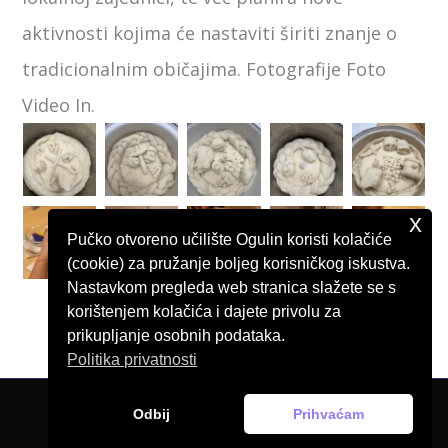
aktivnosti kojima će nastaviti širiti znanje o
tradicionalnim običajima. Fotografije Foto
Video In.
x
Pučko otvoreno učilište Ogulin koristi kolačiće
(cookie) za pružanje boljeg korisničkog iskustva.
Nastavkom pregleda web stranica slažete se s
korištenjem kolačića i dajete privolu za
prikupljanje osobnih podataka.
Politika privatnosti
Odbij
Prihvaćam
© Pučko otvoreno učilište Ogulin, 2026.