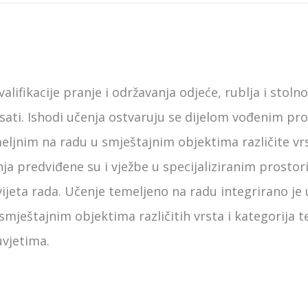
lifikacije pranje i održavanja odjeće, rublja i stol
sati. Ishodi učenja ostvaruju se dijelom vođenim pr
eljnim na radu u smještajnim objektima različite vrst
a predviđene su i vježbe u specijaliziranim prostori
vijeta rada. Učenje temeljeno na radu integrirano je
smještajnim objektima različitih vrsta i kategorija 
vjetima.