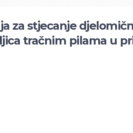
 za stjecanje djelomične
ljica tračnim pilama u p