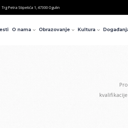
Trg Petra Stipetića 1, 47300 Ogulin
esti
O nama
Obrazovanje
Kultura
Događanj
Pro
kvalifikacij