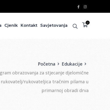
Facebook
Instagram
Profile
Profile
0
a
Cjenik
Kontakt
Savjetovanja
Početna
Edukacije
gram obrazovanja za stjecanje djelomične
e rukovatelj/rukovateljica tračnim pilama u
primarnoj obradi drva