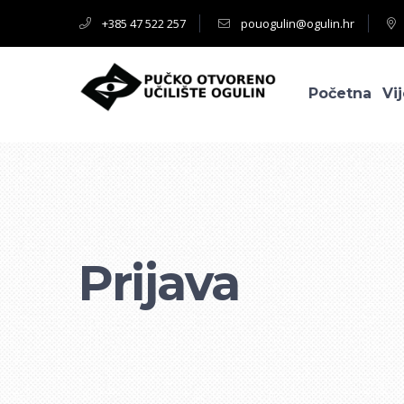
+385 47 522 257
pouogulin@ogulin.hr
Početna
Vij
Prijava