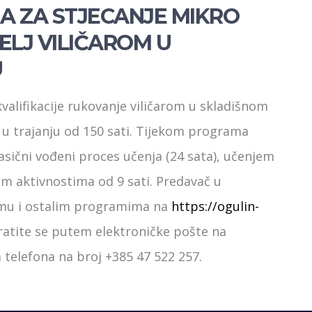
 ZA STJECANJE MIKRO
ELJ VILIČAROM U
U
alifikacije rukovanje viličarom u skladišnom
u trajanju od 150 sati. Tijekom programa
lasični vođeni proces učenja (24 sata), učenjem
im aktivnostima od 9 sati. Predavač u
amu i ostalim programima na
https://ogulin-
bratite se putem elektroničke pošte na
 telefona na broj +385 47 522 257.