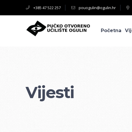
+385 47 522 257
pouogulin@ogulin.hr
Početna
Vij
Vijesti