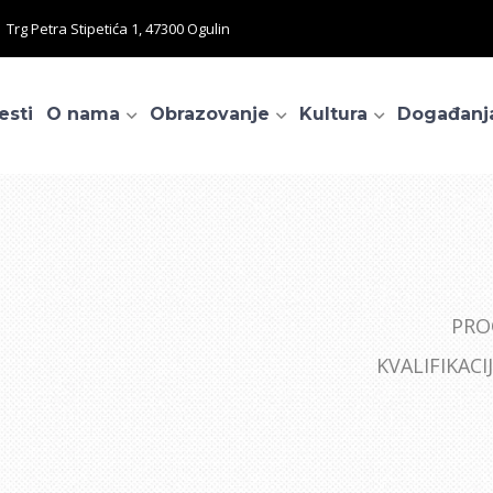
Trg Petra Stipetića 1, 47300 Ogulin
esti
O nama
Obrazovanje
Kultura
Događanj
PRO
KVALIFIKAC