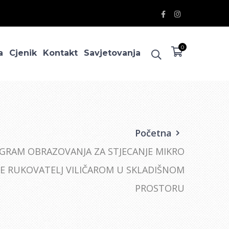
Facebook
Instagram
Profile
Profile
0
a
Cjenik
Kontakt
Savjetovanja
Početna
GRAM OBRAZOVANJA ZA STJECANJE MIKRO
IJE RUKOVATELJ VILIČAROM U SKLADIŠNOM
PROSTORU