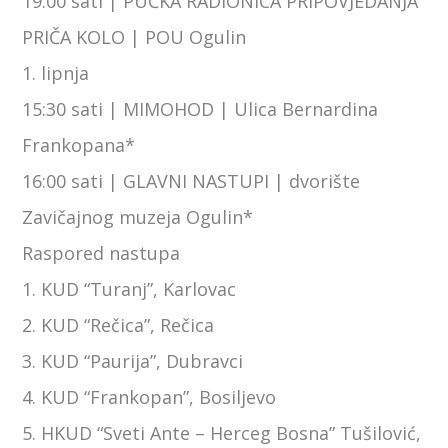
19:00 sati | PUČKA RADIONICA PRIPOVJEDANJA
PRIČA KOLO | POU Ogulin
1. lipnja
15:30 sati | MIMOHOD | Ulica Bernardina
Frankopana*
16:00 sati | GLAVNI NASTUPI | dvorište
Zavičajnog muzeja Ogulin*
Raspored nastupa
1. KUD “Turanj”, Karlovac
2. KUD “Rečica”, Rečica
3. KUD “Paurija”, Dubravci
4. KUD “Frankopan”, Bosiljevo
5. HKUD “Sveti Ante – Herceg Bosna” Tušilović,