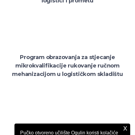
logistici i prometu
Program obrazovanja za stjecanje
mikrokvalifikacije rukovanje ručnom
mehanizacijom u logističkom skladištu
x
Program obrazovanja za stjecanje
Pučko otvoreno učilište Ogulin koristi kolačiće