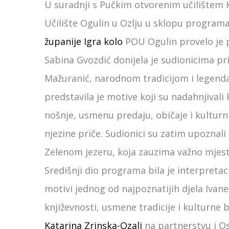
U suradnji s Pučkim otvorenim učilištem 
Učilište Ogulin u Ozlju u sklopu program
županije Igra kolo
POU Ogulin provelo je p
Sabina Gvozdić donijela je sudionicima pri
Mažuranić, narodnom tradicijom i legenda
predstavila je motive koji su nadahnjivali
nošnje, usmenu predaju, običaje i kulturni
njezine priče. Sudionici su zatim upoznali
Zelenom jezeru, koja zauzima važno mjest
Središnji dio programa bila je interpretacij
motivi jednog od najpoznatijih djela Ivan
književnosti, usmene tradicije i kulturne
Katarina Zrinska-Ozalj
na partnerstvu i Os