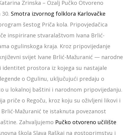
Katarina Zrinska – Ozalj Pučko Otvoreno
a 30.
Smotra izvornog folklora Karlovačke
rogram šestog Priča kola. Pripovjedačica
če inspirirane stvaralaštvom Ivana Brlić-
ma ogulinskoga kraja. Kroz pripovijedanje
 književni svijet Ivane Brlić-Mažuranić — narodne
 identitet prostora iz kojega su nastajale
 legende o Ogulinu, uključujući predaju o
o u lokalnoj baštini i narodnom pripovijedanju.
a priče o Regoču, kroz koju su oživljeni likovi i
e Brlić-Mažuranić te istaknuta povezanost
 baštine. Zahvaljujemo
Pučko otvoreno učilište
novna škola Slava Raškaj na gostoprimstvu i