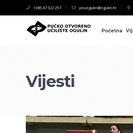
+385 47 522 257
pouogulin@ogulin.hr
Početna
Vij
Vijesti