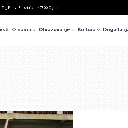
Trg Petra Stipetića 1, 47300 Ogulin
esti
O nama
Obrazovanje
Kultura
Događanj