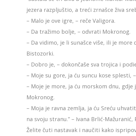
jezera razpljuštio, a treći zrnašce živa sre
– Malo je ove igre, – reče Valigora.
– Da tražimo bolje, – odvrati Mokronog.
– Da vidimo, je li sunašce više, ili je more 
Bistozorki.
– Dobro je, – dokončaše sva trojica i podie
– Moje su gore, ja ću suncu kose splesti, –
– Moje je more, ja ću morskom dnu, gdje j
Mokronog.
– Moja je ravna zemlja, ja ću Sreću uhvati
na svoju stranu.” – Ivana Brlić-Mažuranić,
Želite čuti nastavak i naučiti kako ispripo