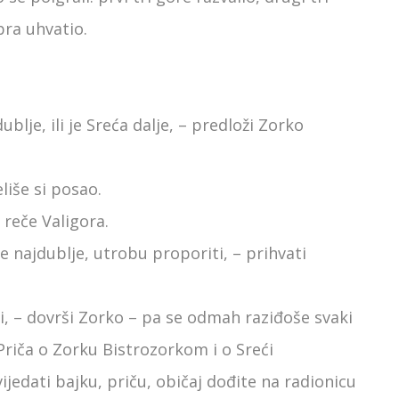
bra uhvatio.
dublje, ili je Sreća dalje, – predloži Zorko
liše si posao.
 reče Valigora.
e najdublje, utrobu proporiti, – prihvati
ti, – dovrši Zorko – pa se odmah raziđoše svaki
 Priča o Zorku Bistrozorkom i o Sreći
vijedati bajku, priču, običaj dođite na radionicu