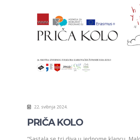
22. svibnja 2024.
PRIČA KOLO
“Sastala se tri diva u jednome klancu. Malo 