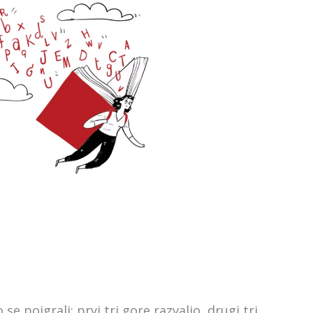
se poigrali: prvi tri gore razvalio, drugi tri