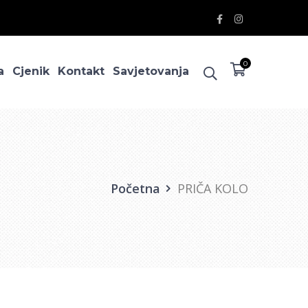
Facebook
Instagram
Profile
Profile
0
a
Cjenik
Kontakt
Savjetovanja
Početna
PRIČA KOLO