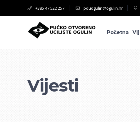
+385 47 522 257
pouogulin@ogulin.hr
Početna
Vij
Vijesti