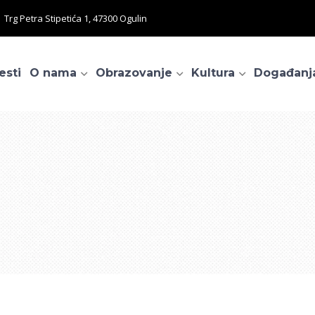
Trg Petra Stipetića 1, 47300 Ogulin
esti
O nama
Obrazovanje
Kultura
Događanj