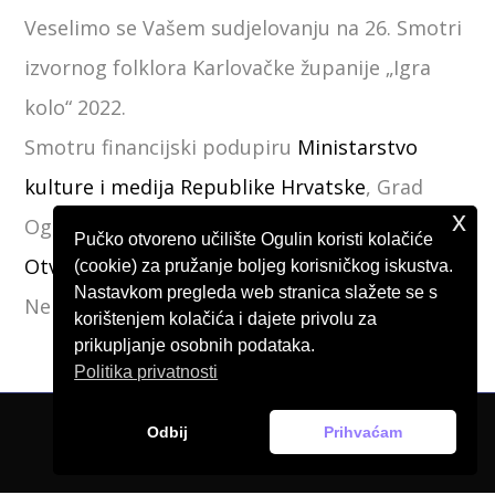
Veselimo se Vašem sudjelovanju na 26. Smotri
izvornog folklora Karlovačke županije „Igra
kolo“ 2022.
Smotru financijski podupiru
Ministarstvo
kulture i medija Republike Hrvatske
, Grad
x
Ogulin,
ZAKUD Karlovačke županije
i
Pučko
Pučko otvoreno učilište Ogulin koristi kolačiće
Otvoreno Učilište Ogulin
(cookie) za pružanje boljeg korisničkog iskustva.
Nastavkom pregleda web stranica slažete se s
Neka (Za)Igra kolo!
korištenjem kolačića i dajete privolu za
prikupljanje osobnih podataka.
Politika privatnosti
Odbij
Prihvaćam
© Pučko otvoreno učilište Ogulin, 2026.