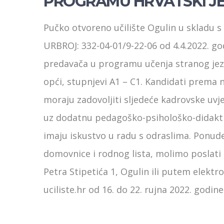
PROGRAMU HRVATSKI JE
Pučko otvoreno učilište Ogulin u skladu 
URBROJ: 332-04-01/9-22-06 od 4.4.2022. go
predavača u programu učenja stranog jezi
opći, stupnjevi A1 – C1. Kandidati prem
moraju zadovoljiti sljedeće kadrovske uvjet
uz dodatnu pedagoško-psihološko-didakti
imaju iskustvo u radu s odraslima. Ponud
domovnice i rodnog lista, molimo poslati 
Petra Stipetića 1, Ogulin ili putem elek
uciliste.hr od 16. do 22. rujna 2022. godine