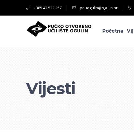
+385 47 522 257
pouogulin@ogulin.hr
Početna
Vij
Vijesti