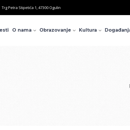
Trg Petra Stipetića 1, 47300 Ogulin
esti
O nama
Obrazovanje
Kultura
Događanj