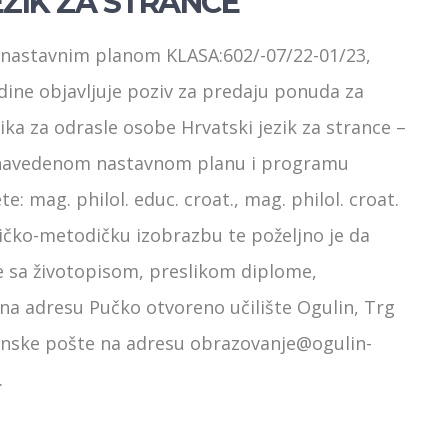
ZIK ZA STRANCE
s nastavnim planom KLASA:602/-07/22-01/23,
dine objavljuje poziv za predaju ponuda za
ka za odrasle osobe Hrvatski jezik za strance –
a navedenom nastavnom planu i programu
e: mag. philol. educ. croat., mag. philol. croat.
čko-metodičku izobrazbu te poželjno je da
e sa životopisom, preslikom diplome,
na adresu Pučko otvoreno učilište Ogulin, Trg
tronske pošte na adresu obrazovanje@ogulin-
.