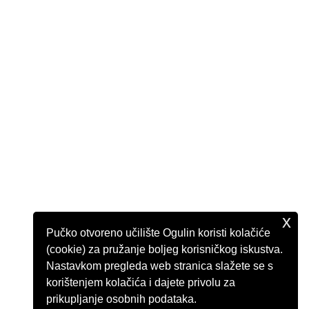
x
Pučko otvoreno učilište Ogulin koristi kolačiće
(cookie) za pružanje boljeg korisničkog iskustva.
Nastavkom pregleda web stranica slažete se s
korištenjem kolačića i dajete privolu za
prikupljanje osobnih podataka.