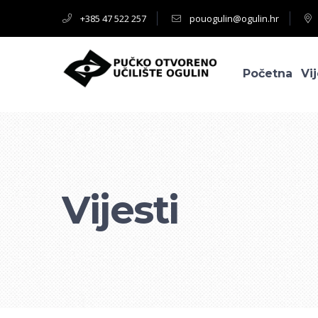
+385 47 522 257
pouogulin@ogulin.hr
Početna
Vij
Vijesti