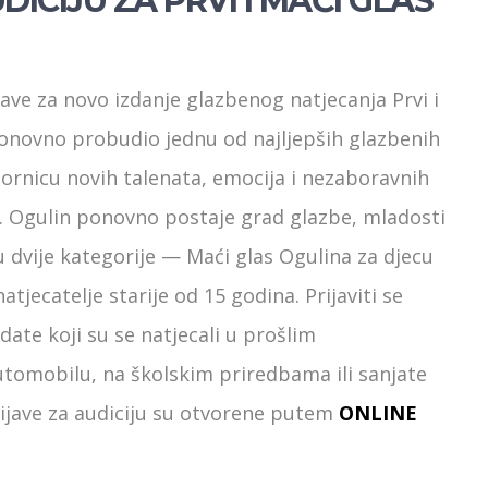
DICIJU ZA PRVI I MAĆI GLAS
ave za novo izdanje glazbenog natjecanja Prvi i
 ponovno probudio jednu od najljepših glazbenih
zornicu novih talenata, emocija i nezaboravnih
. Ogulin ponovno postaje grad glazbe, mladosti
 u dvije kategorije — Maći glas Ogulina za djecu
atjecatelje starije od 15 godina. Prijaviti se
date koji su se natjecali u prošlim
automobilu, na školskim priredbama ili sanjate
rijave za audiciju su otvorene putem
ONLINE