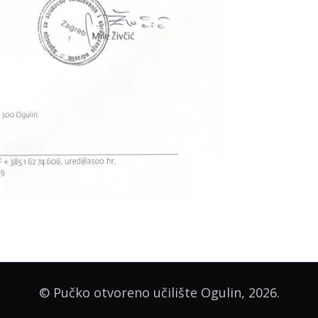
© Pučko otvoreno učilište Ogulin, 2026.