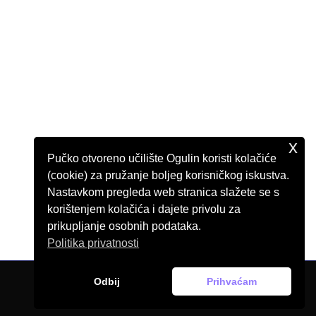
x
Pučko otvoreno učilište Ogulin koristi kolačiće
(cookie) za pružanje boljeg korisničkog iskustva.
Nastavkom pregleda web stranica slažete se s
korištenjem kolačića i dajete privolu za
prikupljanje osobnih podataka.
Politika privatnosti
Odbij
Prihvaćam