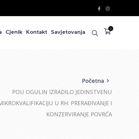
Facebook
Instagram
Profile
Profile
0
a
Cjenik
Kontakt
Savjetovanja
Početna
POU OGULIN IZRADILO JEDINSTVENU
MIKROKVALIFIKACIJU U RH: PRERAĐIVANJE I
KONZERVIRANJE POVRĆA