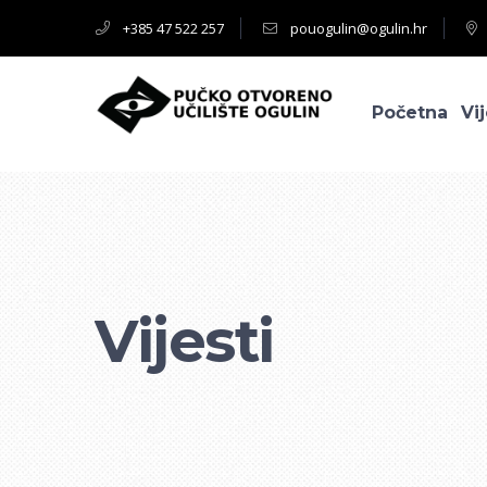
+385 47 522 257
pouogulin@ogulin.hr
Početna
Vij
Vijesti