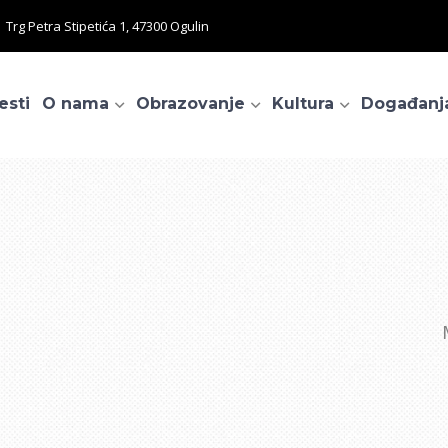
Trg Petra Stipetića 1, 47300 Ogulin
esti
O nama
Obrazovanje
Kultura
Događanj