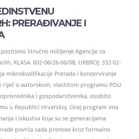
JEDINSTVENU
H: PRERAĐIVANJE I
A
 pozitivno Stručno mišljenje Agencije za
slih, KLASA: 602-06/26-06/08, URBROJ: 332-02-
ja mikrokvalifikacije Prerada i konzerviranje
je riječ o autorskom, vlastitom programu POU
joprivrednika i gospodarstvenika, osobito
amu u Republici Hrvatskoj. Ovaj program ima
anja i iskustva koja su se generacijama
i prerade povrća sada prenose kroz formalno