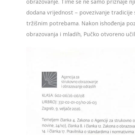
obrazovanje. Time se ne samo priznaje njih
dodana vrijednost – povezivanje tradici
tržišnim potrebama. Nakon ishođenja pozi
obrazovanja i mladih, Pučko otvoreno uči