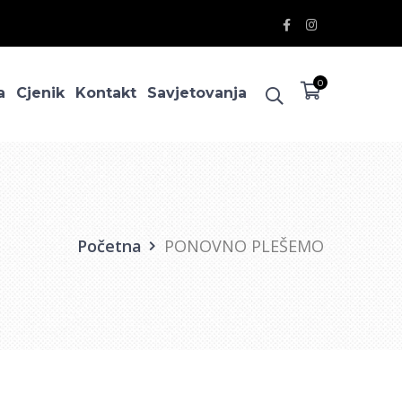
Facebook
Instagram
Profile
Profile
0
a
Cjenik
Kontakt
Savjetovanja
Početna
PONOVNO PLEŠEMO