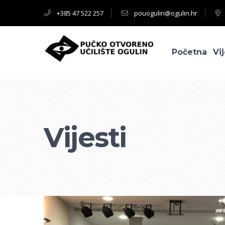
+385 47 522 257
pouogulin@ogulin.hr
Početna
Vij
Vijesti