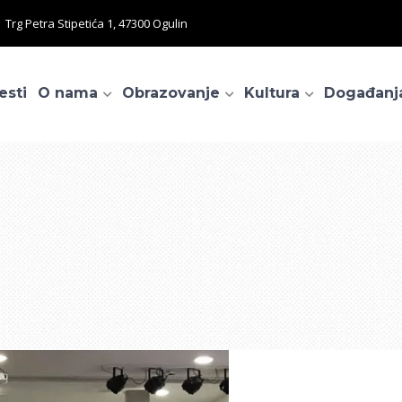
Trg Petra Stipetića 1, 47300 Ogulin
esti
O nama
Obrazovanje
Kultura
Događanj