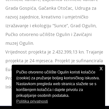
Grada Gospića, Gačanka Otočac, Udruga za
razvoj zajednice, kreativno i umjetničko
izražavanje i ekologiju “Sunce”, Grad Ogulin,
Pučko otvoreno učilište Ogulin i Zavičajni
muzej Ogulin.
Vrijednost projekta je 2.432.399,13 kn. Trajanje
projekta je 24 mjeseca. Projekt je sufinancirala
x
Europska unija iz Europskog socijalnog fonda.
Pučko otvoreno učilište Ogulin koristi kolačiće
Projekt je izrađen u sklopu programa OCD
(cookie) za pružanje boljeg korisničkog iskustva.
Nastavkom pregleda web stranica slažete se s
Inkubator Pučkog otvorenog učilišta Ogulin.
korištenjem kolačića i dajete privolu za
prikupljanje osobnih podataka.
Politika privatnosti