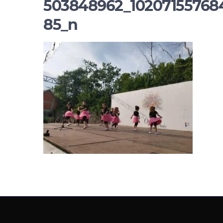
503848962_10207155768
85_n