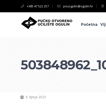
+385 47 522 257
pouogulin@ogulin.hr
Početna
Vij
503848962_1
6. lipnja 2025.