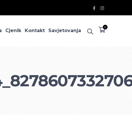
Facebook
Instagram
Profile
Profile
0
a
Cjenik
Kontakt
Savjetovanja
4_827860733270