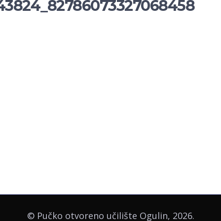
43824_82786073327068458
© Pučko otvoreno učilište Ogulin, 2026.