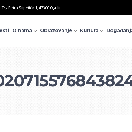
Trg Petra Stipetića 1, 47300 Ogulin
esti
O nama
Obrazovanje
Kultura
Događanj
02071557684382