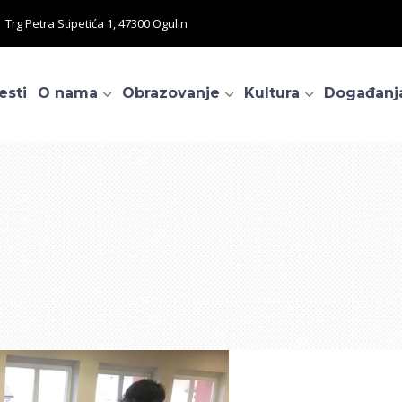
Trg Petra Stipetića 1, 47300 Ogulin
esti
O nama
Obrazovanje
Kultura
Događanj