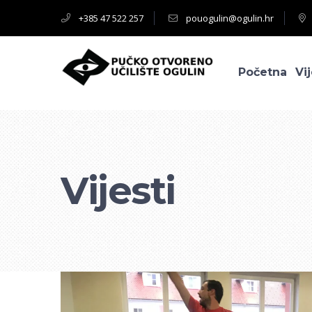
+385 47 522 257
pouogulin@ogulin.hr
Početna
Vij
Vijesti