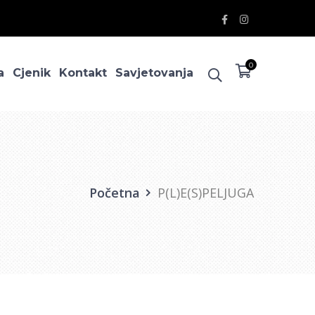
Facebook
Instagram
Profile
Profile
0
a
Cjenik
Kontakt
Savjetovanja
Početna
P(L)E(S)PELJUGA