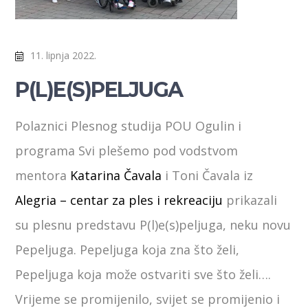
11. lipnja 2022.
P(L)E(S)PELJUGA
Polaznici Plesnog studija POU Ogulin i
programa Svi plešemo pod vodstvom
mentora
Katarina Čavala
i Toni Čavala iz
Alegria – centar za ples i rekreaciju
prikazali
su plesnu predstavu P(l)e(s)peljuga, neku novu
Pepeljuga. Pepeljuga koja zna što želi,
Pepeljuga koja može ostvariti sve što želi….
Vrijeme se promijenilo, svijet se promijenio i