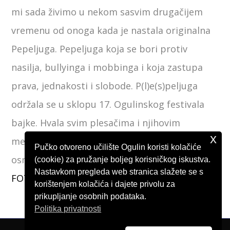
mi sada živimo u nekom sasvim drugačijem
vremenu od onoga kada je nastala originalna
Pepeljuga. Pepeljuga koja se bori protiv
nasilja, bullyinga i mobbinga i koja zastupa
prava, jednakosti i slobode. P(l)e(s)peljuga
održala se u sklopu 17. Ogulinskog festivala
bajke. Hvala svim plesačima i njihovim
x
mentorima na svakom pokretu koji donosi
Pučko otvoreno učilište Ogulin koristi kolačiće
osmijeh.
(cookie) za pružanje boljeg korisničkog iskustva.
Nastavkom pregleda web stranica slažete se s
FOTO ALBUM
korištenjem kolačića i dajete privolu za
prikupljanje osobnih podataka.
Politika privatnosti