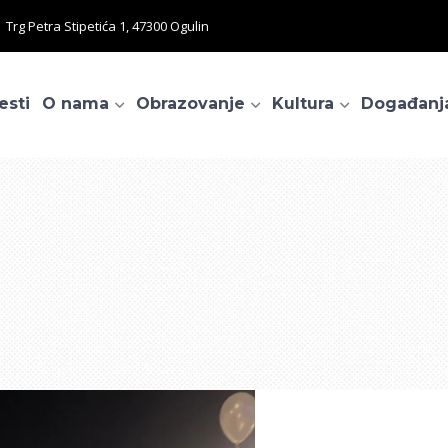
Trg Petra Stipetića 1, 47300 Ogulin
esti
O nama
Obrazovanje
Kultura
Događanj