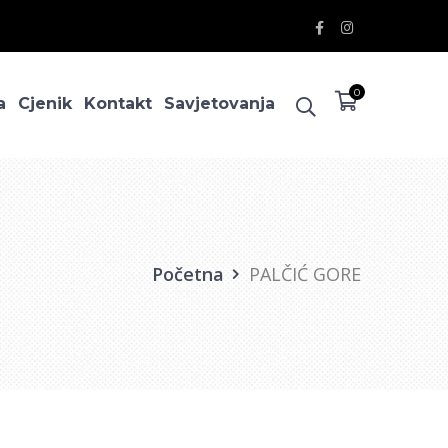
Facebook
Instagram
Profile
Profile
0
a
Cjenik
Kontakt
Savjetovanja
Početna
PALČIĆ GORE