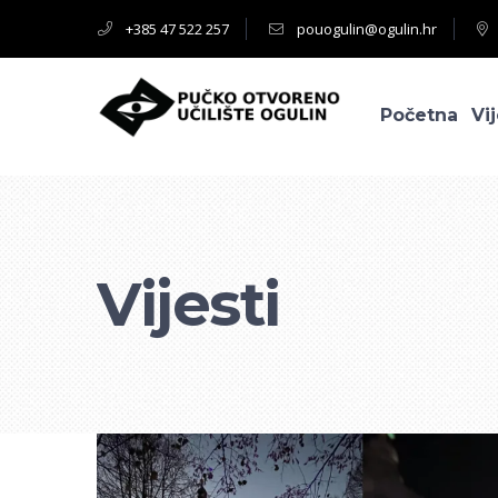
+385 47 522 257
pouogulin@ogulin.hr
Početna
Vij
Vijesti