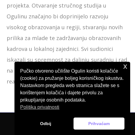
projekta. Otvaranje stručnog studija u
Ogulinu značajno bi doprinijelo razvoju
visokog obrazovanja u regiji, stvaranju novih
prilika za mlade te zadržavanju obrazovanih
kadrova u lokalnoj zajednici. Svi sudionici
iskazali su spremnost za daljnju suradnju i rad
x
na konkretnim koracima potrebnim za
Pučko otvoreno učilište Ogulin koristi kolačiće
(cookie) za pružanje boljeg korisničkog iskustva.
realizaciju ove inicijative.
Nastavkom pregleda web stranica slažete se s
korištenjem kolačića i dajete privolu za
prikupljanje osobnih podataka.
Politika privatnosti
Odbij
Prihvaćam
© Pučko otvoreno učilište Ogulin, 2026.