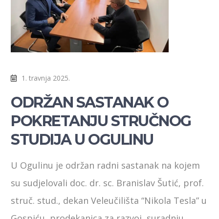
1. travnja 2025.
ODRŽAN SASTANAK O
POKRETANJU STRUČNOG
STUDIJA U OGULINU
U Ogulinu je održan radni sastanak na kojem
su sudjelovali doc. dr. sc. Branislav Šutić, prof.
struč. stud., dekan Veleučilišta “Nikola Tesla” u
Gospiću, prodekanica za razvoj, suradnju,