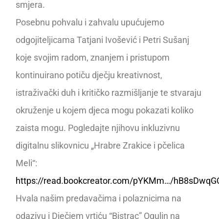
smjera.
Posebnu pohvalu i zahvalu upućujemo
odgojiteljicama Tatjani Ivošević i Petri Sušanj
koje svojim radom, znanjem i pristupom
kontinuirano potiču dječju kreativnost,
istraživački duh i kritičko razmišljanje te stvaraju
okruženje u kojem djeca mogu pokazati koliko
zaista mogu. Pogledajte njihovu inkluzivnu
digitalnu slikovnicu „Hrabre Zrakice i pčelica
Meli“:
https://read.bookcreator.com/pYKMm…/hB8sDwqG
Hvala našim predavačima i polaznicima na
odazivu i Dječjem vrtiću “Bistrac” Ogulin na