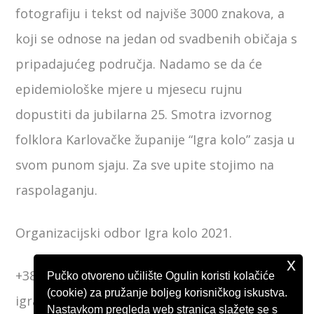
fotografiju i tekst od najviše 3000 znakova, a
koji se odnose na jedan od svadbenih običaja s
pripadajućeg područja. Nadamo se da će
epidemiološke mjere u mjesecu rujnu
dopustiti da jubilarna 25. Smotra izvornog
folklora Karlovačke županije “Igra kolo” zasja u
svom punom sjaju. Za sve upite stojimo na
raspolaganju.
Organizacijski odbor Igra kolo 2021.
x
+385 47 522 257
Pučko otvoreno učilište Ogulin koristi kolačiće
(cookie) za pružanje boljeg korisničkog iskustva.
igrakolo2021@gmail.com
Nastavkom pregleda web stranica slažete se s