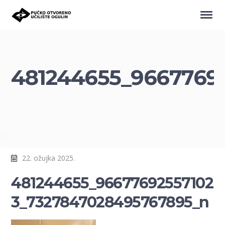
481244655_9667769
22. ožujka 2025.
481244655_96677692557102
3_7327847028495767895_n