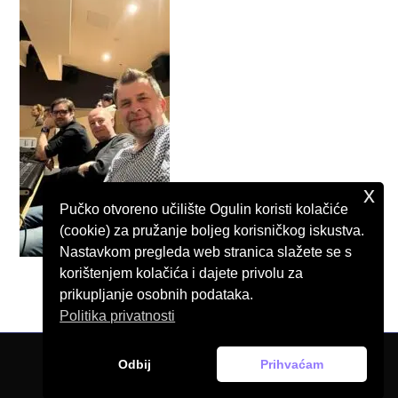
x
Pučko otvoreno učilište Ogulin koristi kolačiće
(cookie) za pružanje boljeg korisničkog iskustva.
Nastavkom pregleda web stranica slažete se s
korištenjem kolačića i dajete privolu za
prikupljanje osobnih podataka.
Politika privatnosti
Odbij
Prihvaćam
© Pučko otvoreno učilište Ogulin, 2026.