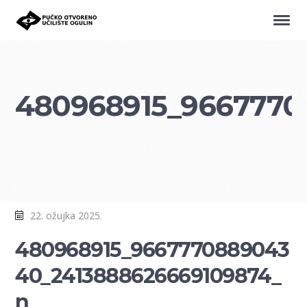
480968915_9667770
22. ožujka 2025.
480968915_9667770889043
40_2413888626669109874_
n