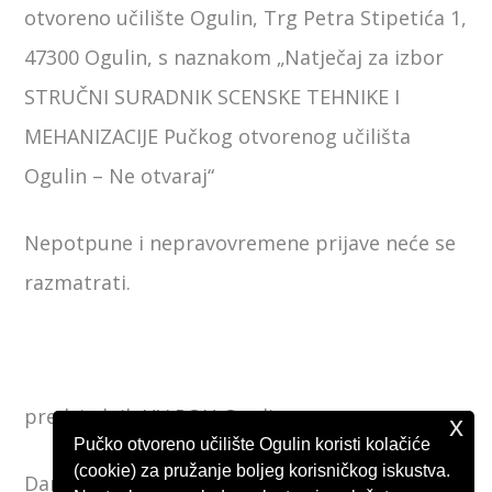
otvoreno učilište Ogulin, Trg Petra Stipetića 1,
47300 Ogulin, s naznakom „Natječaj za izbor
STRUČNI SURADNIK SCENSKE TEHNIKE I
MEHANIZACIJE Pučkog otvorenog učilišta
Ogulin – Ne otvaraj“
Nepotpune i nepravovremene prijave neće se
razmatrati.
predsjednik UV POU Ogulin
x
Pučko otvoreno učilište Ogulin koristi kolačiće
(cookie) za pružanje boljeg korisničkog iskustva.
Danko Gerić, dipl. ing. v.r.