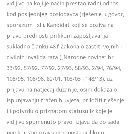
vidljivo na koji je način prestao radni odnos
kod posljednjeg poslodavca (rješenje, ugovor,
sporazum i sl.). Kandidat koji se poziva na
pravo prednosti prilikom zapošljavanja
sukladno članku 48.f Zakona o zaštiti vojnih i
civilnih invalida rata („Narodne novine“ br.
33/92, 57/92, 77/92, 27/93, 58/93, 2/94, 76/94,
108/95, 108/96, 82/01, 103/03 i 148/13), uz
prijavu na natječaj dužan je, osim dokaza o
ispunjavanju traženih uvjeta, priložiti rješenje
ili potvrdu o priznatom statusu iz koje je
vidljivo spomenuto pravo, izjavu da do sada
nije koristio pravo prednosti prilikom