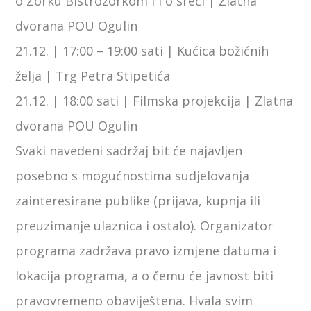
o Zorku Bistrozorkom i i o sreći | Zlatna
dvorana POU Ogulin
21.12. | 17:00 – 19:00 sati | Kućica božićnih
želja | Trg Petra Stipetića
21.12. | 18:00 sati | Filmska projekcija | Zlatna
dvorana POU Ogulin
Svaki navedeni sadržaj bit će najavljen
posebno s mogućnostima sudjelovanja
zainteresirane publike (prijava, kupnja ili
preuzimanje ulaznica i ostalo). Organizator
programa zadržava pravo izmjene datuma i
lokacija programa, a o čemu će javnost biti
pravovremeno obaviještena. Hvala svim