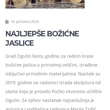
16. prosinca 2025.
NAJLJEPŠE BOŽIĆNE
JASLICE
Grad Ogulin šestu godinu za redom krase
božićne jaslice u prirodnoj veličini, izrađene
isključivo prirodnim materijalima. Nastale su
2019. godine na radionici Izrada skulptura od
slame koju je provelo Pučko otvoreno učilište
Ogulin. Za njihov nastanak najzaslužnija je
autorica i voditeljica radionica Marija Trdić