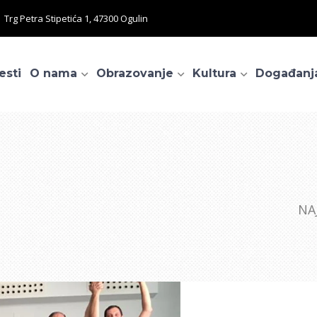
Trg Petra Stipetića 1, 47300 Ogulin
esti
O nama
Obrazovanje
Kultura
Događanj
NA