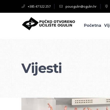
+385 47 522 257
pouogulin@ogulin.hr
Početna
Vij
Vijesti