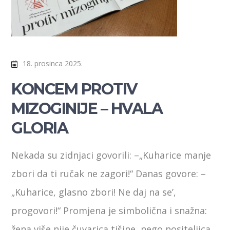
18. prosinca 2025.
KONCEM PROTIV
MIZOGINIJE – HVALA
GLORIA
Nekada su zidnjaci govorili: –„Kuharice manje
zbori da ti ručak ne zagori!“ Danas govore: –
„Kuharice, glasno zbori! Ne daj na se’,
progovori!“ Promjena je simbolična i snažna:
žena više nije čuvarica tišine, nego nositeljica