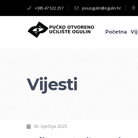
+385 47 522 257
pouogulin@ogulin.hr
Početna
Vij
Vijesti
30. siječnja 2025.