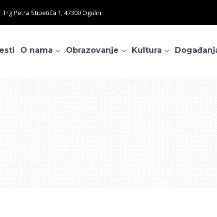
Trg Petra Stipetića 1, 47300 Ogulin
esti
O nama
Obrazovanje
Kultura
Događanj