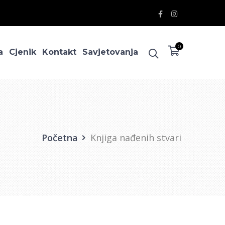
Facebook
Instagram
Profile
Profile
0
a
Cjenik
Kontakt
Savjetovanja
Početna
Knjiga nađenih stvari