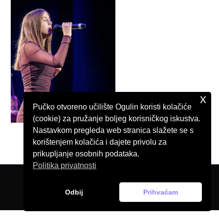
x
Pučko otvoreno učilište Ogulin koristi kolačiće
(cookie) za pružanje boljeg korisničkog iskustva.
Nastavkom pregleda web stranica slažete se s
korištenjem kolačića i dajete privolu za
prikupljanje osobnih podataka.
Politika privatnosti
© Pučko otvoreno učilište Ogulin, 2026.
Odbij
Prihvaćam