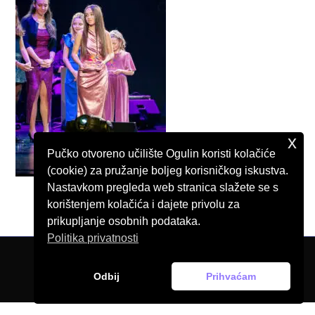
x
Pučko otvoreno učilište Ogulin koristi kolačiće
(cookie) za pružanje boljeg korisničkog iskustva.
Nastavkom pregleda web stranica slažete se s
korištenjem kolačića i dajete privolu za
prikupljanje osobnih podataka.
Politika privatnosti
© Pučko otvoreno učilište Ogulin, 2026.
Odbij
Prihvaćam