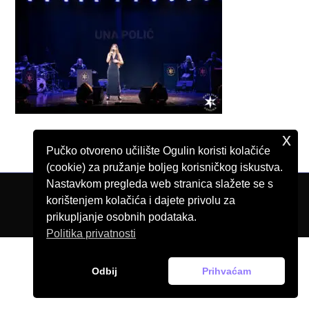
x
Pučko otvoreno učilište Ogulin koristi kolačiće
(cookie) za pružanje boljeg korisničkog iskustva.
Nastavkom pregleda web stranica slažete se s
korištenjem kolačića i dajete privolu za
© Pučko otvoreno učilište Ogulin, 2026.
prikupljanje osobnih podataka.
Politika privatnosti
Odbij
Prihvaćam