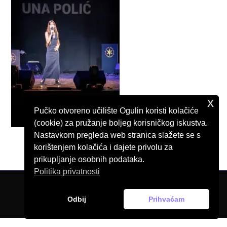
x
Pučko otvoreno učilište Ogulin koristi kolačiće
(cookie) za pružanje boljeg korisničkog iskustva.
Nastavkom pregleda web stranica slažete se s
korištenjem kolačića i dajete privolu za
prikupljanje osobnih podataka.
Politika privatnosti
© Pučko otvoreno učilište Ogulin, 2026.
Odbij
Prihvaćam