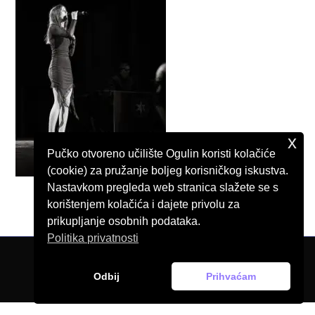
x
Pučko otvoreno učilište Ogulin koristi kolačiće
(cookie) za pružanje boljeg korisničkog iskustva.
Nastavkom pregleda web stranica slažete se s
korištenjem kolačića i dajete privolu za
prikupljanje osobnih podataka.
Politika privatnosti
© Pučko otvoreno učilište Ogulin, 2026.
Odbij
Prihvaćam