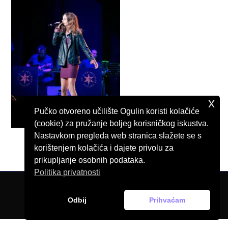
x
Pučko otvoreno učilište Ogulin koristi kolačiće
(cookie) za pružanje boljeg korisničkog iskustva.
Nastavkom pregleda web stranica slažete se s
korištenjem kolačića i dajete privolu za
prikupljanje osobnih podataka.
Politika privatnosti
© Pučko otvoreno učilište Ogulin, 2026.
Odbij
Prihvaćam