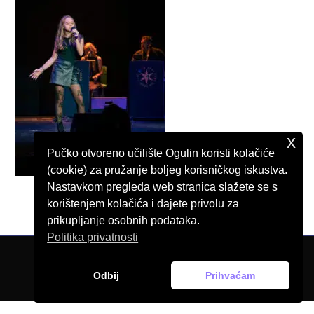
x
Pučko otvoreno učilište Ogulin koristi kolačiće
(cookie) za pružanje boljeg korisničkog iskustva.
Nastavkom pregleda web stranica slažete se s
korištenjem kolačića i dajete privolu za
prikupljanje osobnih podataka.
Politika privatnosti
© Pučko otvoreno učilište Ogulin, 2026.
Odbij
Prihvaćam